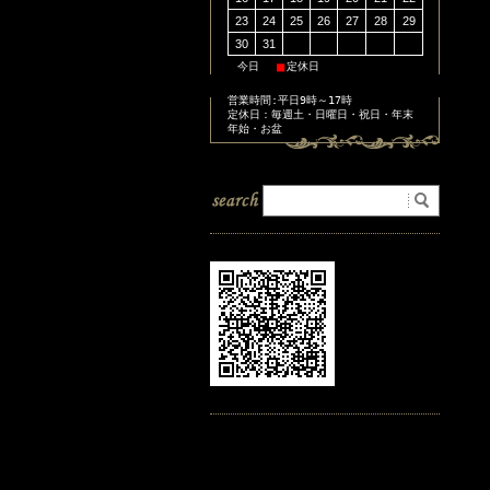
23
24
25
26
27
28
29
30
31
■
■
今日
定休日
営業時間:平日9時～17時
定休日：毎週土・日曜日・祝日・年末
年始・お盆