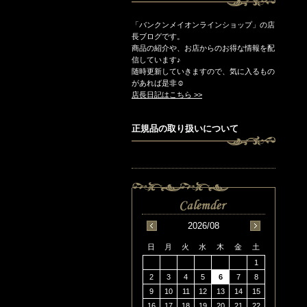
「バンクンメイオンラインショップ」の店
長ブログです。
商品の紹介や、お店からのお得な情報を配
信しています♪
随時更新していきますので、気に入るもの
があれば是非☺
店長日記はこちら >>
正規品の取り扱いについて
2026/08
日
月
火
水
木
金
土
1
2
3
4
5
6
7
8
9
10
11
12
13
14
15
16
17
18
19
20
21
22