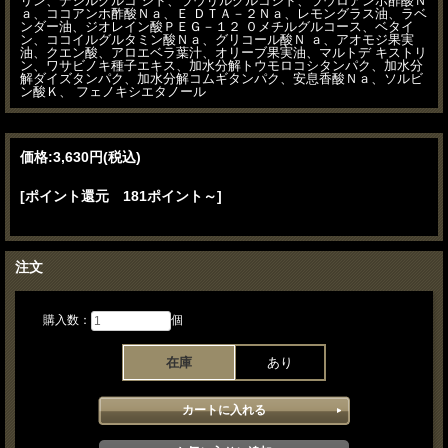
リン、デシルグルコ シド、ラウリルグルコシド、ラウロアンホ酢酸Ｎ
ａ、ココアンホ酢酸Ｎａ、Ｅ ＤＴＡ－２Ｎａ、レモングラス油、ラベ
ンダー油、ジオレイン酸ＰＥＧ－１２ ０メチルグルコース、ベタイ
ン、ココイルグルタミン酸Ｎａ、グリコール酸Ｎ ａ、アオモジ果実
油、クエン酸、アロエベラ葉汁、オリーブ果実油、マルトデ キストリ
ン、ワサビノキ種子エキス、加水分解トウモロコシタンパク、加水分
解ダイズタンパク、加水分解コムギタンパク、安息香酸Ｎａ、ソルビ
ン酸Ｋ、 フェノキシエタノール
価格:
3,630円
(税込)
[ポイント還元 181ポイント～]
注文
購入数：
個
在庫
あり