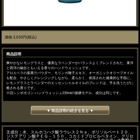
価格:3,630円(税込)
商品説明
爽やかなレモングラスと、優美なラベンダーがバランスよくブレンドされた、東洋
と西洋の融合ともいえる香りのハンドウォッシュです。
アロエベラの葉果汁パウダー、モリンガ種子エキス、オーガニックオリーブオイル
を配合、やさしくクレンジングしながら、柔らかく、保湿された健康的な手指に。
レモングラスとラベンダーのエッセンシャルオイルのブレンドは、手を洗うたびに
癒される香りです。
※旧シンボポゴン ハンドウォッシュ230mlの後継モデル、成分は同じです。
サイズ/250ml
▼ 商品説明の続きを見る ▼
主成分：水、スルホコハク酸ラウレス２Ｎａ、ポリソルベート２０、
ジステアリ ン酸ＰＥＧ－１５０、コカミドプロピルベタイン、グリセ