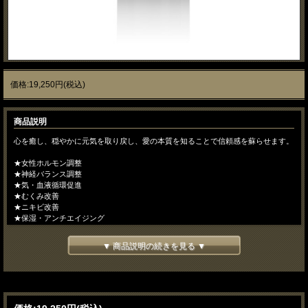
価格:19,250円(税込)
商品説明
心を癒し、穏やかに元気を取り戻し、愛の本質を知ることで信頼感を蘇らせます。
★女性ホルモン調整
★神経バランス調整
★気・血液循環促進
★むくみ改善
★ニキビ改善
★保湿・アンチエイジング
★皮脂バランス調整
▼ 商品説明の続きを見る ▼
●禁忌●
妊娠期
サイズ/35ml