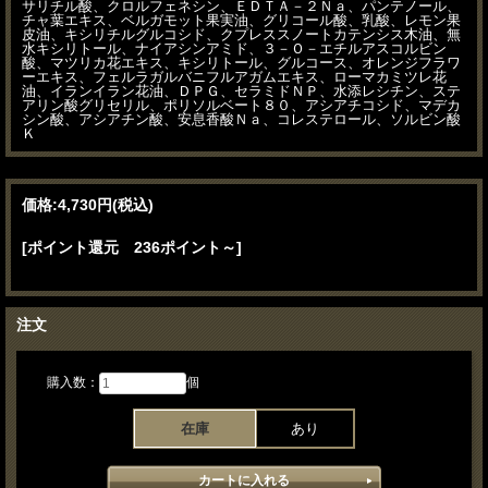
サリチル酸、クロルフェネシン、ＥＤＴＡ－２Ｎａ、パンテノール、
チャ葉エキス、ベルガモット果実油、グリコール酸、乳酸、レモン果
皮油、キシリチルグルコシド、クプレススノートカテンシス木油、無
水キシリトール、ナイアシンアミド、３－Ｏ－エチルアスコルビン
酸、マツリカ花エキス、キシリトール、グルコース、オレンジフラワ
ーエキス、フェルラガルバニフルアガムエキス、ローマカミツレ花
油、イランイラン花油、ＤＰＧ、セラミドＮＰ、水添レシチン、ステ
アリン酸グリセリル、ポリソルベート８０、アシアチコシド、マデカ
シン酸、アシアチン酸、安息香酸Ｎａ、コレステロール、ソルビン酸
Ｋ
価格:
4,730円
(税込)
[ポイント還元 236ポイント～]
注文
購入数：
個
在庫
あり