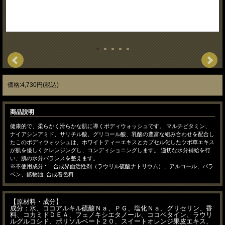
価格:4,730円(税込)
商品説明
健康的で、柔らかく滑らかな肌に導くボディウォッシュです。 マルチビタミン、
ナイアシンアミド、サリチル酸、グリコール酸、乳酸の豊富な組み合わせを配合し
たこのボディウォッシュは、ホワイトティーエキスとカプセル化したツボ草エキス
が肌を優しくクレンジングし、コンディショニングします。 適切な水分補給を行
い、肌の水分バランスを整えます。
※不使用成分 : 合成界面活性剤（ラウリル硫酸ナトリウム）、アルコール、パラ
ベン、鉱物油, 合成着色料
【原材料・成分】
成分：水、ココアルキル硫酸Ｎａ、ＰＧ、塩化Ｎａ、グリセリン、香
料、コカミドＤＥＡ、フェノキシエタノール、ココベタイン、ラウリ
ルグルコシド、ポリソルベート２０、スイートオレンジ果皮エキス、